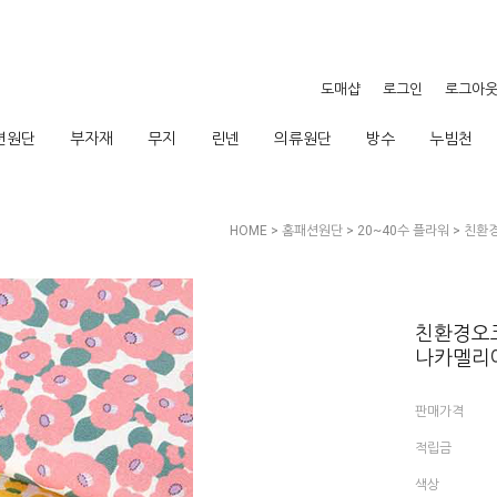
도매샵
로그인
로그아
션원단
부자재
무지
린넨
의류원단
방수
누빔천
HOME
>
홈패션원단
>
20~40수 플라워
> 친환경
친환경오코
나카멜리아-
판매가격
적립금
색상