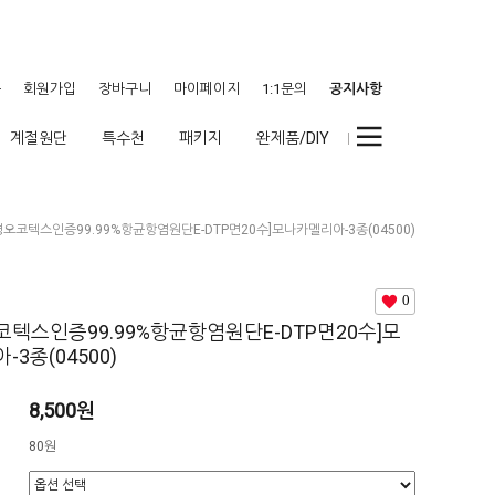
웃
회원가입
장바구니
마이페이지
1:1문의
공지사항
계절원단
특수천
패키지
완제품/DIY
오코텍스인증99.99%항균항염원단E-DTP면20수]모나카멜리아-3종(04500)
0
텍스인증99.99%항균항염원단E-DTP면20수]모
3종(04500)
8,500원
80원