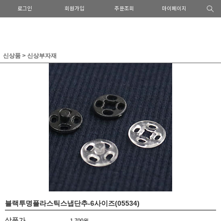
로그인
회원가입
주문조회
마이페이지
신상품
>
신상부자재
블랙투명플라스틱스냅단추-6사이즈(05534)
상품가
1,700원