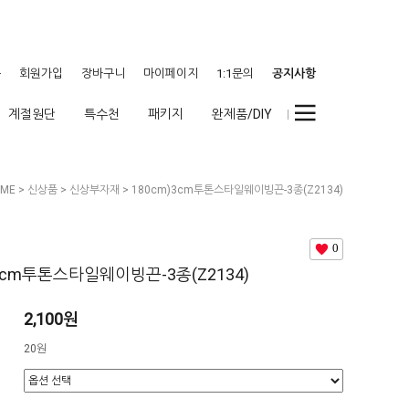
웃
회원가입
장바구니
마이페이지
1:1문의
공지사항
계절원단
특수천
패키지
완제품/DIY
ME
>
신상품
>
신상부자재
> 180cm)3cm투톤스타일웨이빙끈-3종(Z2134)
0
)3cm투톤스타일웨이빙끈-3종(Z2134)
2,100원
20원