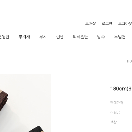
도매샵
로그인
로그아
션원단
부자재
무지
린넨
의류원단
방수
누빔천
HO
180cm
판매가격
적립금
색상