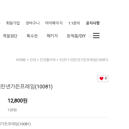
웃
회원가입
장바구니
마이페이지
1:1문의
공지사항
계절원단
특수천
패키지
완제품/DIY
HOME
>
린넨
>
린넨플라워
> 린넨11수]린넨가든프레임(10081)
0
]린넨가든프레임(10081)
12,800
원
120원
가든프레임(10081)