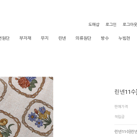
도매샵
로그인
로그아
션원단
부자재
무지
린넨
의류원단
방수
누빔천
린넨11수
판매가격
적립금
린넨11수]린넨