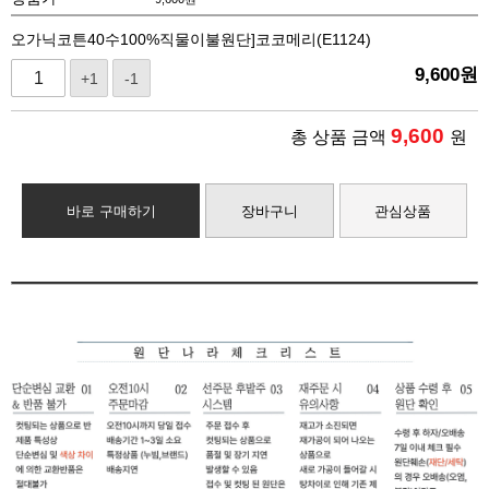
오가닉코튼40수100%직물이불원단]코코메리(E1124)
9,600
원
+1
-1
9,600
총 상품 금액
원
바로 구매하기
장바구니
관심상품