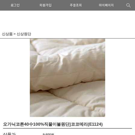
로그인
회원가입
주문조회
마이페이지
신상품
>
신상원단
오가닉코튼40수100%직물이불원단]코코메리(E1124)
상품가
9,600
원