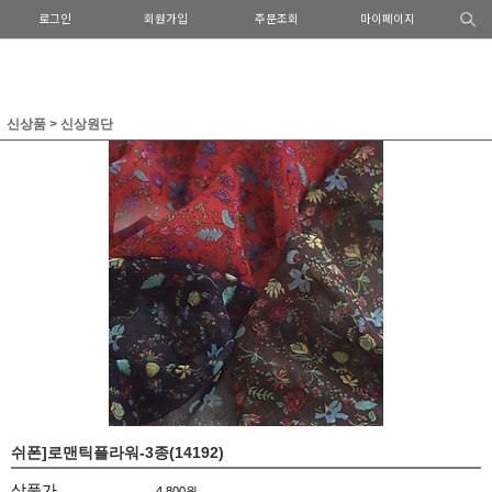
로그인
회원가입
주문조회
마이페이지
신상품
>
신상원단
쉬폰]로맨틱플라워-3종(14192)
상품가
4,800원