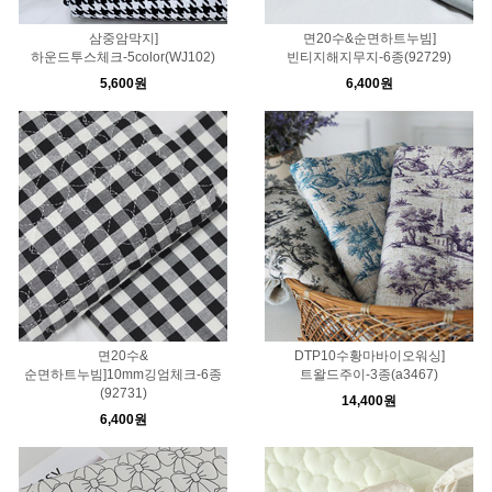
삼중암막지]
면20수&순면하트누빔]
하운드투스체크-5color(WJ102)
빈티지해지무지-6종(92729)
5,600원
6,400원
면20수&
DTP10수황마바이오워싱]
순면하트누빔]10mm깅엄체크-6종
트왈드주이-3종(a3467)
(92731)
14,400원
6,400원