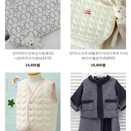
반마)바이오워싱누빔원단]
반마)소프트퍼벨로아극세사하트누비]
나란히자수리본(a3470)
베이비옐로우(93850)
14,400원
10,400원