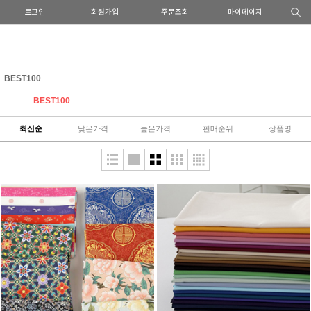
로그인
회원가입
주문조회
마이페이지
BEST100
BEST100
최신순
낮은가격
높은가격
판매순위
상품명