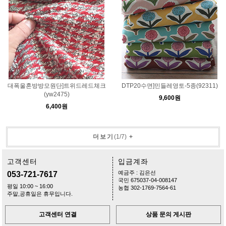
대폭울혼방방모원단]트위드레드체크
DTP20수면]민들레영토-5종(92311)
(yw2475)
9,600원
6,400원
더보기
(
1
/
7
)
+
고객센터
입금계좌
예금주 : 김은선
053-721-7617
국민 675037-04-008147
평일 10:00 ~ 16:00
농협 302-1769-7564-61
주말,공휴일은 휴무입니다.
고객센터 연결
상품 문의 게시판