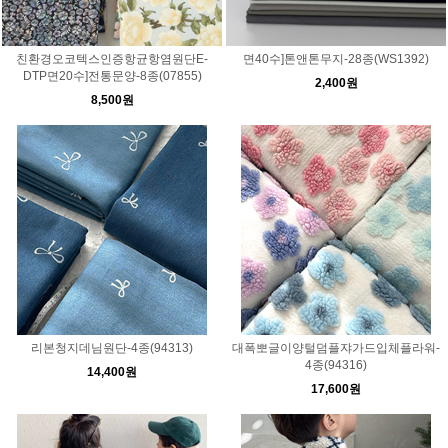
친환경오코텍스인증항균항염원단E-
면40수]톤앤톤무지-28종(WS1392)
DTP면20수]전통문양-8종(07855)
2,400원
8,500원
리본청지데님원단-4종(94313)
대폭뽀글이양털덤플쟈가드입체플라워-
4종(94316)
14,400원
17,600원