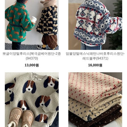
뽀글이양털후리스]북극곰베어원단-2종
덤블양털에스닉패턴나바호후리스원단-
(94370)
레드블루(94371)
13,000원
16,000원