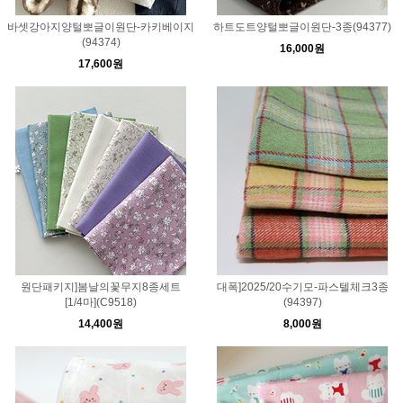
바셋강아지양털뽀글이원단-카키베이지
하트도트양털뽀글이원단-3종(94377)
(94374)
16,000원
17,600원
원단패키지]봄날의꽃무지8종세트
대폭]2025/20수기모-파스텔체크3종
[1/4마](C9518)
(94397)
14,400원
8,000원