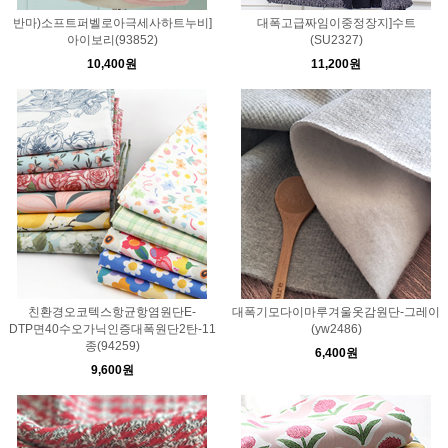
반마)소프트퍼벨로아극세사하트누비]
대폭고급짜임이중정장지]수트
아이보리(93852)
(SU2327)
10,400원
11,200원
친환경오코텍스항균항염원단E-
대폭기모다이마루겨울옷감원단-그레이
DTP면40수오가닉인증대폭원단2탄-11
(yw2486)
종(94259)
6,400원
9,600원