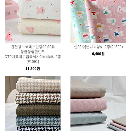
친환경오코텍스인증99.99%
면20수]캔디고양이-2종(94592)
향균향염원단E-
6,400원
DTP대폭최고급극세사2mm]바니2종
[E1091]
11,200원