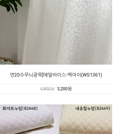
면20수무늬광목]에델바이스-백아이(WS1361)
3,200원
4,800원