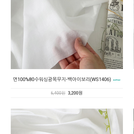
면100%80수워싱광목무지-백아이보리(WS1406)
3,200원
6,400원