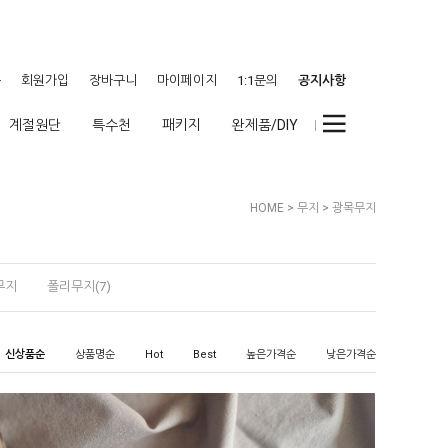
웃
회원가입
장바구니
마이페이지
1:1문의
공지사항
계절원단
특수천
패키지
완제품/DIY
HOME
>
무지
>
광목무지
무지
폴리무지(7)
신상품순
상품명순
Hot
Best
높은가격순
낮은가격순