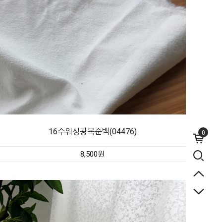
16수워싱광목순백(04476)
0
8,500원