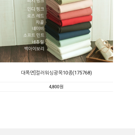
대폭면]컬러워싱광목10종(175768)
4,800원