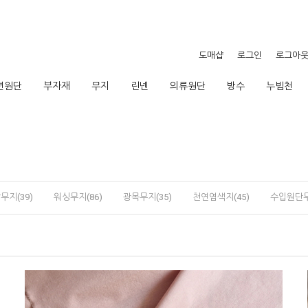
도매샵
로그인
로그아
션원단
부자재
무지
린넨
의류원단
방수
누빔천
무지(39)
워싱무지(86)
광목무지(35)
천연염색지(45)
수입원단