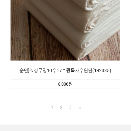
순면]워싱무명10수17수광목자수원단(182335)
8,000원
1
2
3
>>