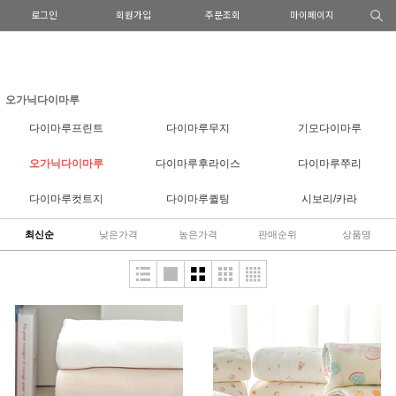
로그인
회원가입
주문조회
마이페이지
오가닉다이마루
다이마루프린트
다이마루무지
기모다이마루
오가닉다이마루
다이마루후라이스
다이마루쭈리
다이마루컷트지
다이마루퀼팅
시보리/카라
최신순
낮은가격
높은가격
판매순위
상품명