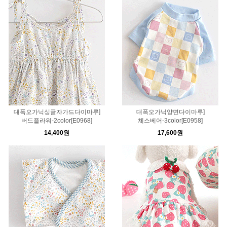
대폭오가닉싱글쟈가드다이마루]
대폭오가닉양면다이마루]
버드플라워-2color[E0968]
체스베어-3color[E0958]
14,400원
17,600원