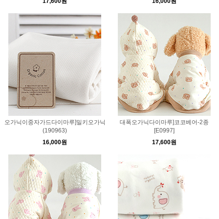
17,600원
16,000원
오가닉이중자가드다이마루]밀키오가닉
대폭오가닉다이마루]코코베어-2종
(190963)
[E0997]
16,000원
17,600원