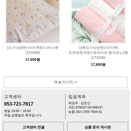
[오가닉양면다이마루]미니비스켓
대폭오가닉양면다이마루]
(153308)
도트앤체크앤스트라이프-핑크모노3종
(173166)
17,600원
17,600원
더보기
(
1
/
5
)
+
고객센터
입금계좌
예금주 : 김은선
053-721-7617
국민 675037-04-008147
평일 10:00 ~ 16:00
농협 302-1769-7564-61
주말,공휴일은 휴무입니다.
고객센터 연결
상품 문의 게시판