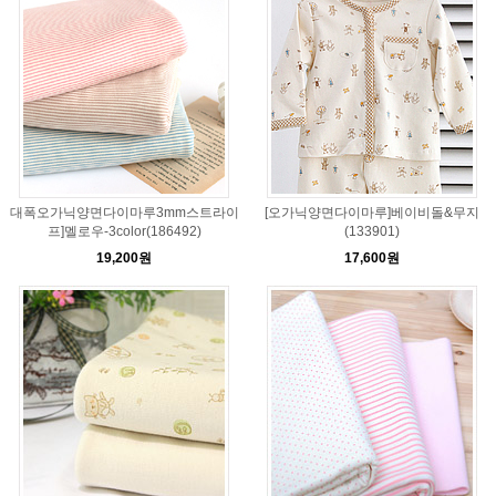
대폭오가닉양면다이마루3mm스트라이
[오가닉양면다이마루]베이비돌&무지
프]멜로우-3color(186492)
(133901)
19,200원
17,600원