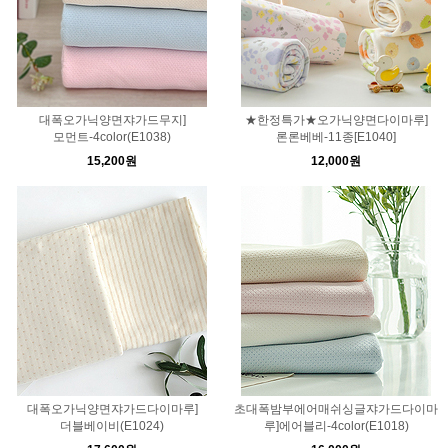
대폭오가닉양면쟈가드무지]
★한정특가★오가닉양면다이마루]
모먼트-4color(E1038)
론론베베-11종[E1040]
15,200원
12,000원
대폭오가닉양면쟈가드다이마루]
초대폭밤부에어매쉬싱글쟈가드다이마
더블베이비(E1024)
루]에어블리-4color(E1018)