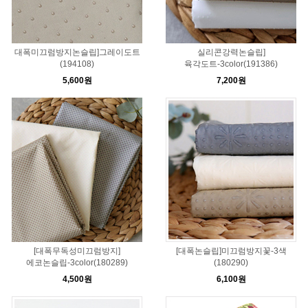
대폭미끄럼방지논슬립]그레이도트
실리콘강력논슬립]
(194108)
육각도트-3color(191386)
5,600원
7,200원
[대폭무독성미끄럼방지]
[대폭논슬립]미끄럼방지꽃-3색
에코논슬립-3color(180289)
(180290)
4,500원
6,100원