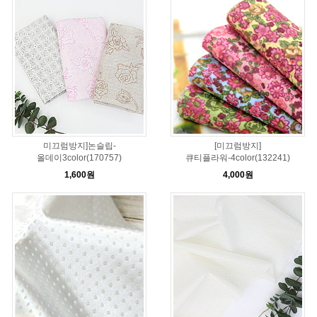
미끄럼방지]논슬립-
[미끄럼방지]
올데이3color(170757)
큐티플라워-4color(132241)
1,600원
4,000원