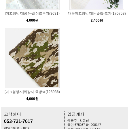
[미끄럼방지]공단-화이트무지(3631)
대폭미끄럼방지]논슬립-로지(170758)
4,000원
2,400원
[미끄럼방지]위장지-국방색(128936)
4,000원
고객센터
입금계좌
예금주 : 김은선
053-721-7617
국민 675037-04-008147
평일 10:00 ~ 16:00