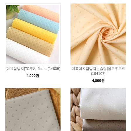
[미끄럼방지]TC무지-5color(14839)
대폭미끄럼방지논슬립]옐로우도트
(194107)
4,000원
4,800원