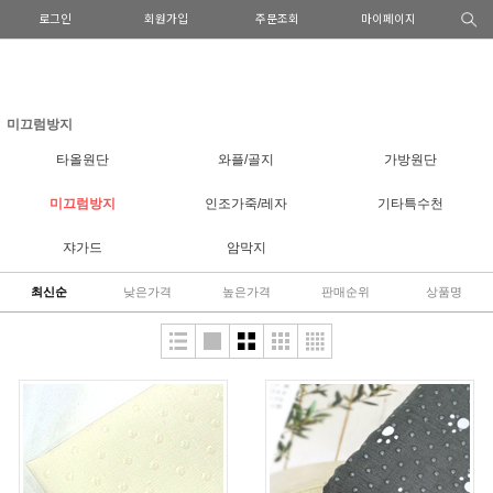
로그인
회원가입
주문조회
마이페이지
미끄럼방지
타올원단
와플/골지
가방원단
미끄럼방지
인조가죽/레자
기타특수천
쟈가드
암막지
최신순
낮은가격
높은가격
판매순위
상품명