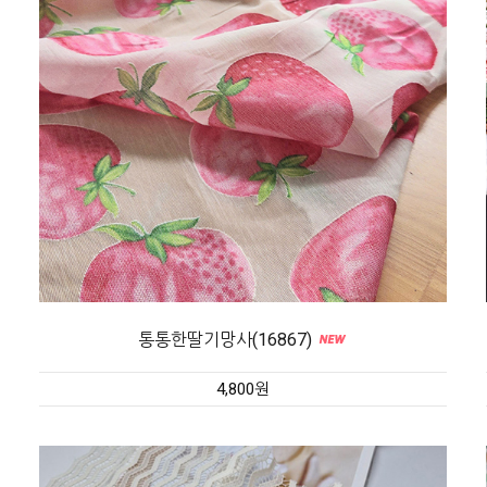
통통한딸기망사(16867)
4,800원