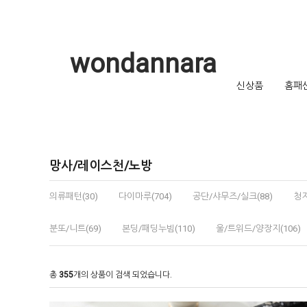
wondannara
신상품
홈패
망사/레이스천/노방
의류패턴(30)
다이마루(704)
공단/샤무즈/실크(88)
청지
분또/니트(69)
본딩/패딩누빔(110)
울/트위드/양장지(106)
총
355
개의 상품이 검색 되었습니다.