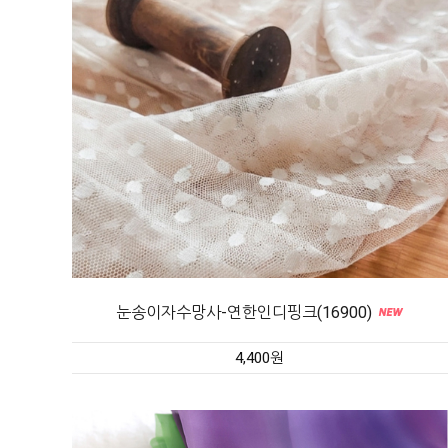
눈송이자수망사-연한인디핑크(16900)
4,400원