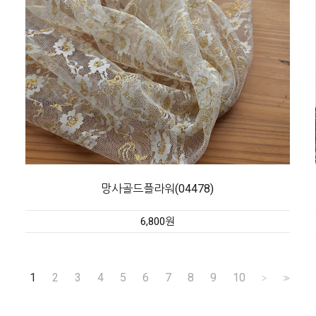
망사골드플라워(04478)
6,800원
1
2
3
4
5
6
7
8
9
10
>
>>