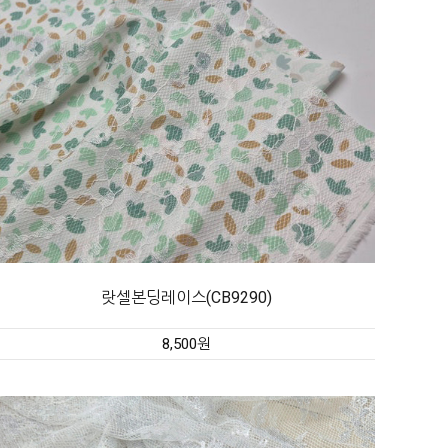
랏셀본딩레이스(CB9290)
8,500원