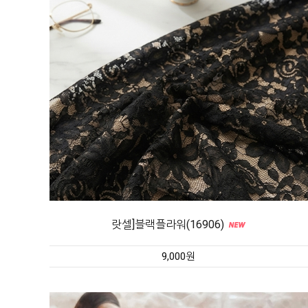
랏셀]블랙플라워(16906)
9,000원