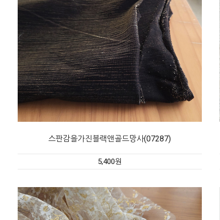
스판감을가진블랙앤골드망사(07287)
5,400원