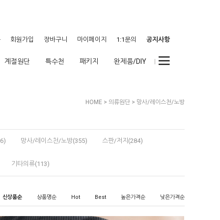
웃
회원가입
장바구니
마이페이지
1:1문의
공지사항
계절원단
특수천
패키지
완제품/DIY
HOME
>
의류원단
>
망사/레이스천/노방
6)
망사/레이스천/노방(355)
스판/저지(284)
기타의류(113)
신상품순
상품명순
Hot
Best
높은가격순
낮은가격순