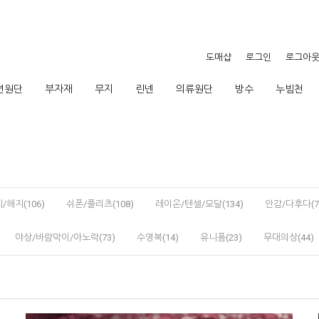
도매샵
로그인
로그아
션원단
부자재
무지
린넨
의류원단
방수
누빔천
/해지(106)
쉬폰/플리츠(108)
레이온/텐셀/모달(134)
안감/다후다(7
야상/바람막이/아노락(73)
수영복(14)
유니폼(23)
무대의상(44)