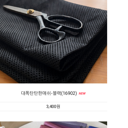
대폭탄탄한매쉬-블랙(16902)
3,400원