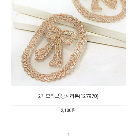
2개모티브]망사리본(127970)
2,100원
1