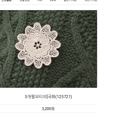
신상품순
상품명순
Hot
Best
높은가격순
낮은가격순
5개펄모티브]국화(125721)
3,200원