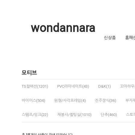
wondannara
신상품
홈패
모티브
TS컬렉션(1201)
PVC라미네이트(43)
D&K(1)
꼬마하우스
바이어스(504)
원형/사각프레임(4)
진주장식(36)
부자재
스탬프/잉크(22)
재봉사/퀼팅실(1010)
단추(460)
스토퍼