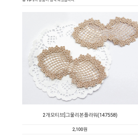
총
15
개의 상품이 검색 되었습니다.
2개모티브]그물리본플라워(147558)
2,100원