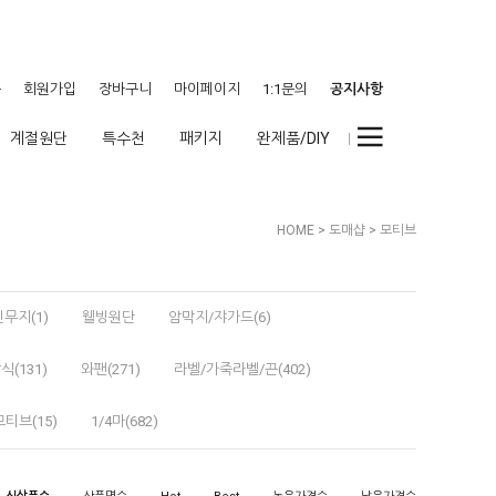
웃
회원가입
장바구니
마이페이지
1:1문의
공지사항
계절원단
특수천
패키지
완제품/DIY
HOME
>
도매샵
>
모티브
무지(1)
웰빙원단
암막지/쟈가드(6)
식(131)
와팬(271)
라벨/가죽라벨/끈(402)
모티브(15)
1/4마(682)