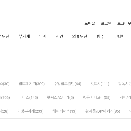
도매샵
로그인
로그아
션원단
부자재
무지
린넨
의류원단
방수
누빔천
(30)
퀼트패키지(309)
수입퀼트원단(64)
컷트지(111)
광폭샤틴
(706)
레이스(145)
핫픽스/스티커(5)
청동지퍼고리(35)
지퍼/장
(28)
가방부자재(233)
해피베어스(13)
완제품/DIY패키지(86)