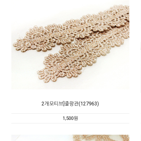
2개모티브]줄왕관(127963)
1,500원