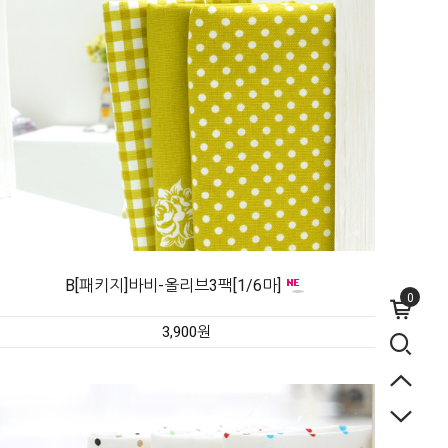
B[패키지]바비-올리브3팩[1/6마]
0
3,900원