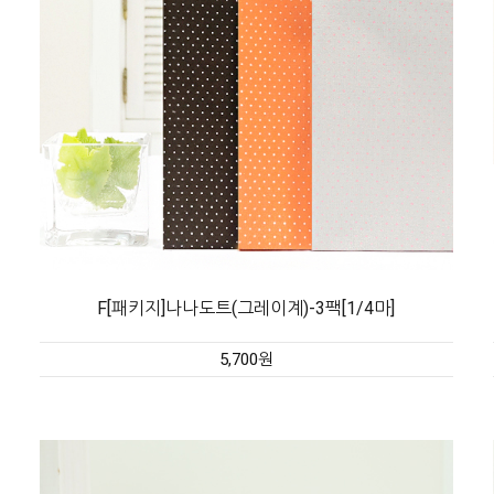
F[패키지]나나도트(그레이계)-3팩[1/4마]
5,700원