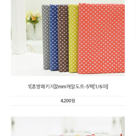
1[혼방패키지]2mm깨알도트-5팩[1/6마]
4,200원