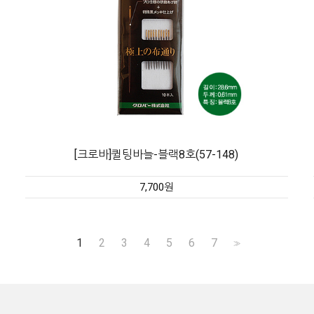
[크로바]퀼팅바늘-블랙8호(57-148)
7,700원
1
2
3
4
5
6
7
>>