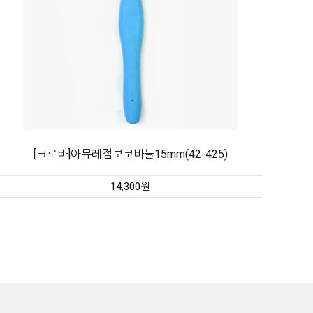
[크로바]아뮤레점보코바늘15mm(42-425)
14,300원