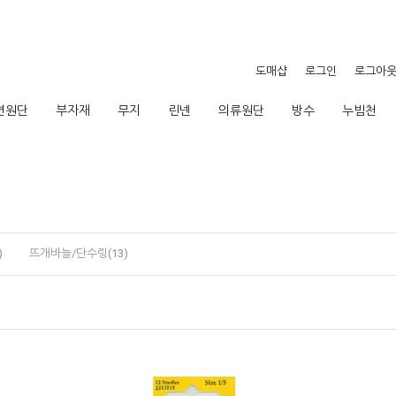
도매샵
로그인
로그아
션원단
부자재
무지
린넨
의류원단
방수
누빔천
)
뜨개바늘/단수링(13)