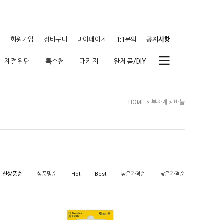
웃
회원가입
장바구니
마이페이지
1:1문의
공지사항
계절원단
특수천
패키지
완제품/DIY
HOME
>
부자재
>
바늘
신상품순
상품명순
Hot
Best
높은가격순
낮은가격순