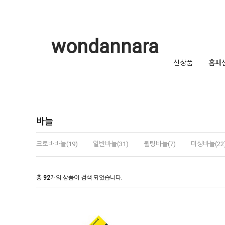
wondannara
신상품
홈패
바늘
크로바바늘(19)
일반바늘(31)
퀼팅바늘(7)
미싱바늘(22
총
92
개의 상품이 검색 되었습니다.