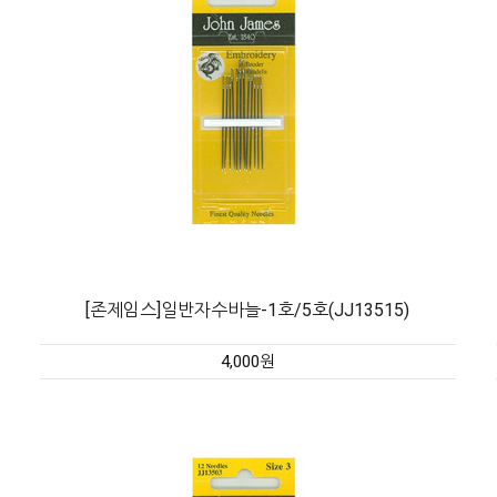
[존제임스]일반자수바늘-1호/5호(JJ13515)
4,000원