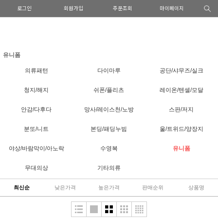
로그인
회원가입
주문조회
마이페이지
유니폼
의류패턴
다이마루
공단/샤무즈/실크
청지/해지
쉬폰/플리츠
레이온/텐셀/모달
안감/다후다
망사/레이스천/노방
스판/저지
분또/니트
본딩/패딩누빔
울/트위드/양장지
야상/바람막이/아노락
수영복
유니폼
무대의상
기타의류
최신순
낮은가격
높은가격
판매순위
상품명