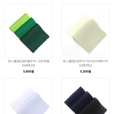
유니폼원단]트윌무지-그린계열
유니폼원단]무지-아이보리/베이지
(149414)
(149701)
5,600원
5,300원