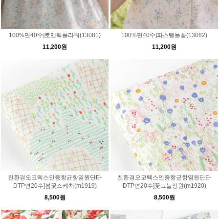
100%면40수]로맨틱플라워(13081)
100%면40수]파스텔들꽃(13082)
11,200원
11,200원
친환경오코텍스인증항균항염원단E-
친환경오코텍스인증항균항염원단E-
DTP면20수]봄꽃스케치(m1919)
DTP면20수]꽃그늘정원(m1920)
8,500원
8,500원