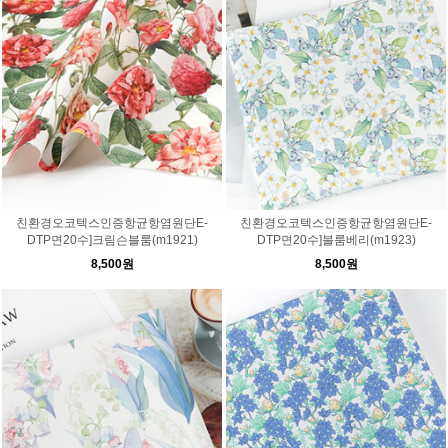
친환경오코텍스인증항균항염원단E-
친환경오코텍스인증항균항염원단E-
DTP면20수]크림슨블룸(m1921)
DTP면20수]블룸베리(m1923)
8,500원
8,500원