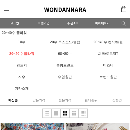
WONDANNARA
로그인
회원가입
주문조회
마이페이지
20~40수 플라워
10수
20수 옥스포드/슬럽
20~40수 평직/트윌
20~40수 플라워
60~80수
체크/도트/ST
컷트지
혼방프린트
디즈니
자수
수입원단
브랜드원단
기타소재
최신순
낮은가격
높은가격
판매순위
상품명