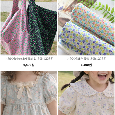
면20수]베로니카플라워-2종(13256)
면20수]작은튤립-2종(13132)
6,400원
6,400원