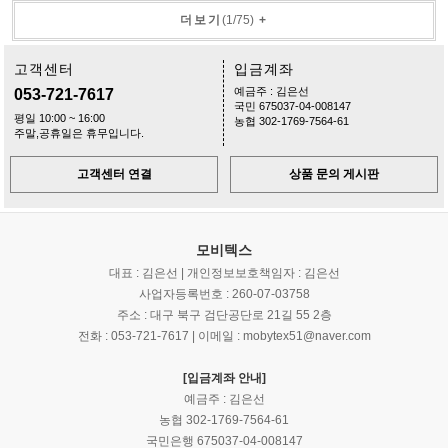
더보기
(
1
/
75
)
+
고객센터
입금계좌
예금주 : 김은선
053-721-7617
국민 675037-04-008147
평일 10:00 ~ 16:00
농협 302-1769-7564-61
주말,공휴일은 휴무입니다.
고객센터 연결
상품 문의 게시판
모비텍스
대표 : 김은선 | 개인정보보호책임자 : 김은선
사업자등록번호 : 260-07-03758
주소 : 대구 북구 검단공단로 21길 55 2층
전화 : 053-721-7617 | 이메일 : mobytex51@naver.com
[입금계좌 안내]
예금주 : 김은선
농협 302-1769-7564-61
국민은행 675037-04-008147