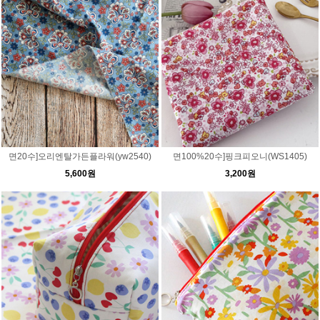
면20수]오리엔탈가든플라워(yw2540)
면100%20수]핑크피오니(WS1405)
5,600원
3,200원