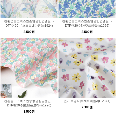
친환경오코텍스인증항균항염원단E-
친환경오코텍스인증항균항염원단E-
DTP면20수]소프트벨가든(m1924)
DTP면20수]아주르페탈(m1925)
8,500원
8,500원
친환경오코텍스인증항균항염원단E-
면20수평직]수채화비올라(12341)
DTP면20수]로렌플로라(m1926)
7,300원
8,500원