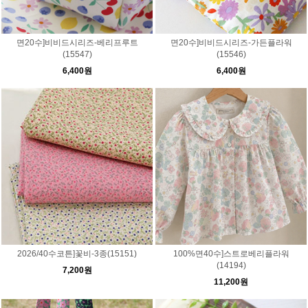
면20수]비비드시리즈-베리프루트
면20수]비비드시리즈-가든플라워
(15547)
(15546)
6,400원
6,400원
2026/40수코튼]꽃비-3종(15151)
100%면40수]스트로베리플라워
(14194)
7,200원
11,200원