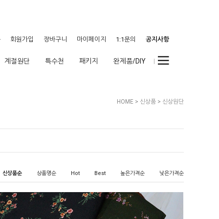
웃
회원가입
장바구니
마이페이지
1:1문의
공지사항
계절원단
특수천
패키지
완제품/DIY
HOME
>
신상품
>
신상원단
신상품순
상품명순
Hot
Best
높은가격순
낮은가격순