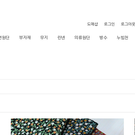
도매샵
로그인
로그아
션원단
부자재
무지
린넨
의류원단
방수
누빔천