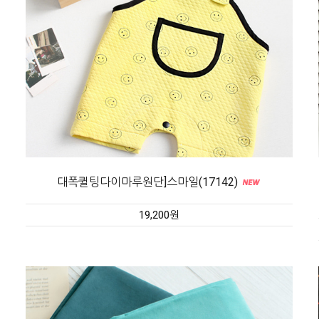
대폭퀼팅다이마루원단]스마일(17142)
19,200원