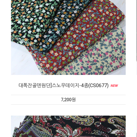
대폭잔골덴원단]스노우데이지-4종(CS0677)
7,200원