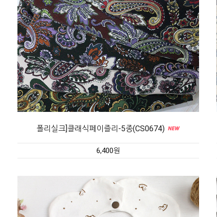
폴리실크]클래식페이즐리-5종(CS0674)
6,400원