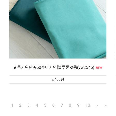
★특가원단★60수아사면]블루톤-2종(yw2545)
2,400원
1
2
3
4
5
6
7
8
9
10
>
>>