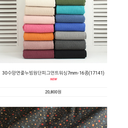
30수양면줄누빔원단피그먼트워싱7mm-16종(17141)
20,800원