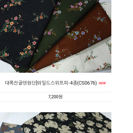
대폭잔골덴원단]와일드스위트피-4종(CS0676)
7,200원