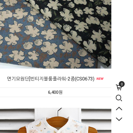
면기모원단]빈티지블룸플라워-2종(CS0673)
0
6,400원