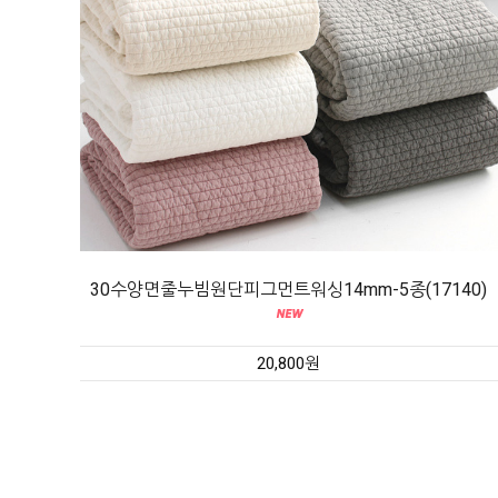
30수양면줄누빔원단피그먼트워싱14mm-5종(17140)
20,800원