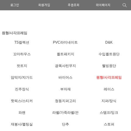
로그인
회원가입
주문조회
마이페이지
원형/사각프레임
TS컬렉션
PVC라미네이트
D&K
꼬마하우스
퀼트패키지
수입퀼트원단
컷트지
광폭샤틴무지
웰빙원단
암막지/쟈가드
바이어스
원형/사각프레임
진주장식
부자재
레이스
핫픽스/스티커
청동지퍼고리
지퍼/장식
와팬
라벨/가죽라벨/끈
스탬프/잉크
재봉사/퀼팅실
단추
스토퍼