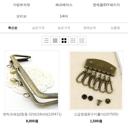
가방부자재
해피베어스
완제품/DIY패키지
모티브
1/4마
최신순
낮은가격
높은가격
판매순위
상품명
엔틱프레임]청동-32번(18cm)(120471)
고급청동]6구키홀더(107555)
8,000원
1,500원