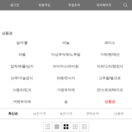
로그인
회원가입
주문조회
마이페이지
상품권
실/수틀
바늘
레이스
라벨
미싱부자재/노루발
가위/펜/재단
접착제/풀/심지
바이어스/파이핑
지퍼/고리/참장식
단추/구슬장식
와팬/전사지
고무줄/벨크로
스탬프/잉크
가방부자재
끈/스토퍼/테이프
커텐부자재
솜
상품권
최신순
낮은가격
높은가격
판매순위
상품명