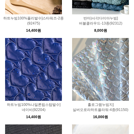
하트누빔100%폴리발수]스타워즈-2종
반마)사각다이아누빔]
(92475)
버블클라우드-13종(92312)
14,400원
8,000원
하트누빔100%나일론립스탑발수]
홀로그램누빔지]
네이비(92204)
실버오로라하트플라워-4종(91150)
14,400원
16,000원