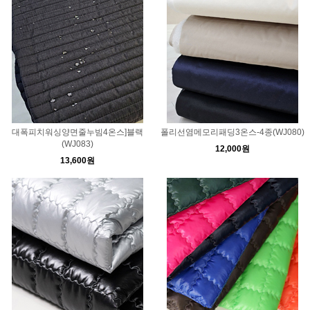
대폭피치워싱양면줄누빔4온스]블랙
폴리선염메모리패딩3온스-4종(WJ080)
(WJ083)
12,000원
13,600원