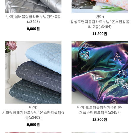
반마)실버블링글리터누빔원단-3종
반마)
(a3458)
감성로맨틱튤립하트누빔4온스안감폴
리-2종(a3464)
9,600원
11,200원
반마)
반마)오로라글리터자수리본-
시크릿청해지하트누빔4온스안감폴리-3
퍼플바탕핑크리본(a3457)
종(a3463)
12,800원
9,600원