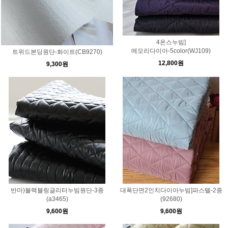
4온스누빔]
메모리다이아-5color(WJ109)
트위드본딩원단-화이트(CB9270)
12,800원
9,300원
반마)블랙블링글리터누빔원단-3종
대폭단면2인치다이아누빔]파스텔-2종
(a3465)
(92680)
9,600원
9,600원