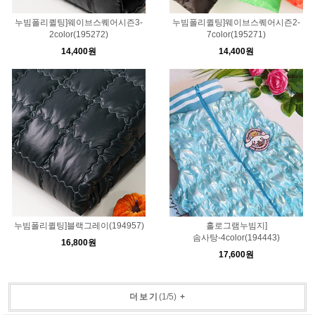
누빔폴리퀼팅]웨이브스퀘어시즌3-
누빔폴리퀼팅]웨이브스퀘어시즌2-
2color(195272)
7color(195271)
14,400원
14,400원
누빔폴리퀼팅]블랙그레이(194957)
홀로그램누빔지]
솜사탕-4color(194443)
16,800원
17,600원
더보기
(
1
/
5
)
+