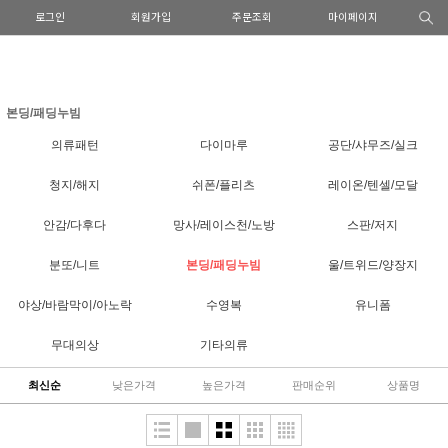
로그인
회원가입
주문조회
마이페이지
본딩/패딩누빔
의류패턴
다이마루
공단/샤무즈/실크
청지/해지
쉬폰/플리츠
레이온/텐셀/모달
안감/다후다
망사/레이스천/노방
스판/저지
분또/니트
본딩/패딩누빔
울/트위드/양장지
야상/바람막이/아노락
수영복
유니폼
무대의상
기타의류
최신순
낮은가격
높은가격
판매순위
상품명